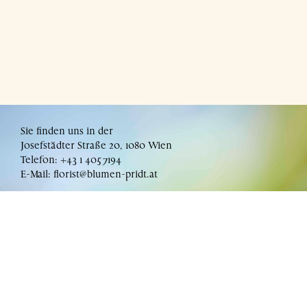
Sie finden uns in der
Josefstädter Straße 20, 1080 Wien
Telefon: +43 1 4057194
E-Mail:
florist@blumen-pridt.at
Impressum:
© 2022 Lorenz Pridt e.U. (FN 339506z)
© Alle auf dieser Internetpräsenz verwendeten Texte, Fotos und
grafischen Gestaltungen sind urheberrechtlich geschützt.
Das Kopieren und die Verwendung dieser an anderer Stelle bedarf des
Einverständnisses des Eigentümers.
Text:
reinagl.at
/ Translation: Sebastian Smallshaw / Programmierung:
101
Inhaber: KommR Ing. Lorenz Mario Pridt. Firmenwortlaut (lt.